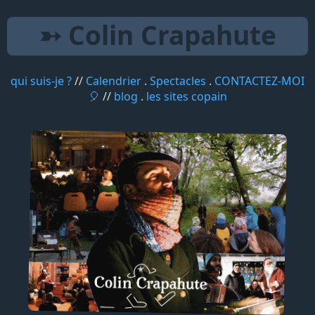
➳ Colin Crapahute
qui suis-je ?
//
Calendrier
.
Spectacles
.
CONTACTEZ-MOI
🎈
//
blog
.
les sites copain