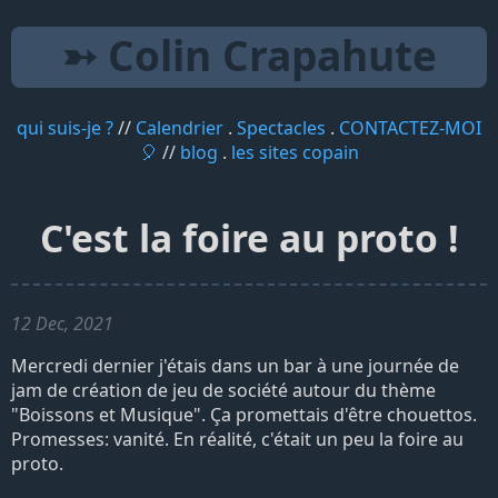
➳ Colin Crapahute
qui suis-je ?
//
Calendrier
.
Spectacles
.
CONTACTEZ-MOI
🎈
//
blog
.
les sites copain
C'est la foire au proto !
12 Dec, 2021
Mercredi dernier j'étais dans un bar à une journée de
jam de création de jeu de société autour du thème
"Boissons et Musique". Ça promettais d'être chouettos.
Promesses: vanité. En réalité, c'était un peu la foire au
proto.