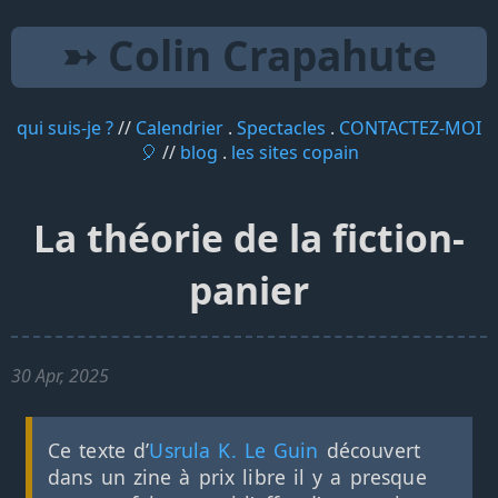
➳ Colin Crapahute
qui suis-je ?
//
Calendrier
.
Spectacles
.
CONTACTEZ-MOI
🎈
//
blog
.
les sites copain
La théorie de la fiction-
panier
30 Apr, 2025
Ce texte d’
Usrula K. Le Guin
découvert
dans un zine à prix libre il y a presque